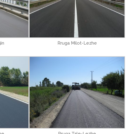
in
Rruga Milot-Lezhe
he
Rruga Tale-Lezhe