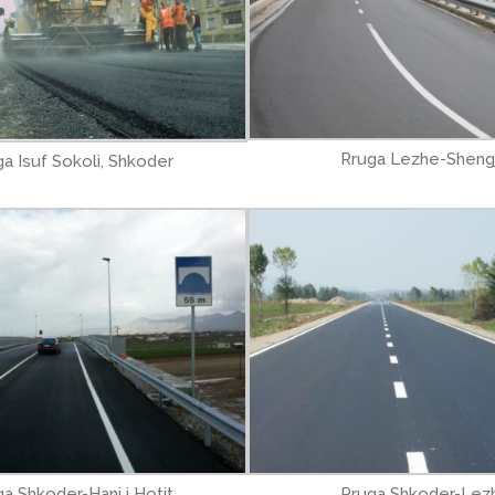
Rruga Lezhe-Shengj
a Isuf Sokoli, Shkoder
a Shkoder-Hani i Hotit
Rruga Shkoder-Lez